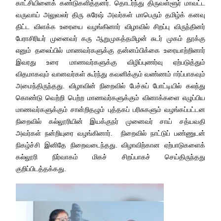
காட்சியினைக் கண்டுகளித்தனர். தொடர்ந்து திருவள்ளூர் மாவட்ட
வருவாய் அலுவலர் திரு சுரேஷ் அவர்கள் மாபெரும் தமிழ்க் கனவு
திட்ட விளக்க உரையை வழங்கினார் விழாவில் சிறப்பு விருந்தினர்
பேராசிரியர் முனைவர் கரு ஆறுமுகத்தமிழன் சுடர் முகம் தூக்கு
எனும் தலைப்பில் மாணவர்களுக்கு தன்னம்பிக்கை உரையாற்றினார்
இவரது உரை மாணவர்களுக்கு விழிப்புணர்வு ஏற்படுத்தும்
விதமாகவும் வானவர்கள் கூர்ந்து கவனிக்கும் வண்ணம் ஈர்ப்பாகவும்
அமைந்திருந்தது. விழாவின் நிறைவில் பேச்சுப் போட்டியில் கலந்து
கொண்டு வெற்றி பெற்ற மாணவர்களுக்கும் வினாக்களை எழுப்பிய
மாணவர்களுக்கும் சான்றிதழும் புத்தகப் பரிசுகளும் வழங்கப்பட்டன
நிறைவில் கல்லூரியின் இயக்குநர் முனைவர் சாய் சத்யவதி
அவர்கள் நன்றியுரை வழங்கினார். நிறைவில் நாட்டுப் பண்ணுடன்
நிகழ்ச்சி இனிதே நிறைவடைந்தது. விழாவிற்கான ஏற்பாடுகளைக்
கல்லூரி நிர்வாகம் மிகச் சிறப்பாகச் செய்திருந்தது
குறிப்பிடத்தக்கது.