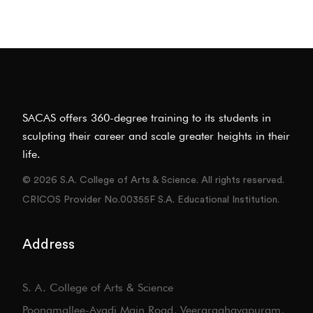
SACAS offers 360-degree training to its students in
sculpting their career and scale greater heights in their
life.
© 2026 S.A. College of Arts & Science. All rights reserved.
CRICOS Provider No.00355F S.A. Educational Institution.
Address
S. A. College of Arts & Science
Poonamallee-Avadi Main Road, Veeraraghavapuram,