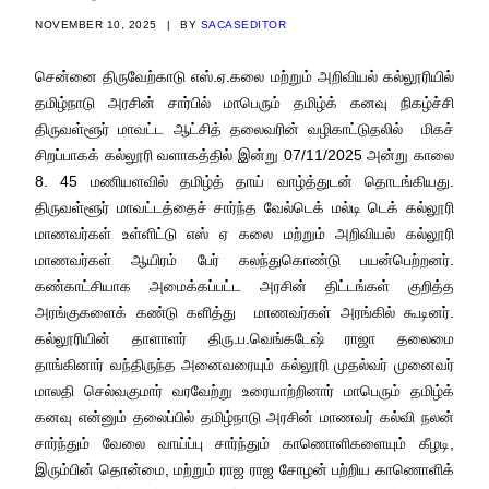
NOVEMBER 10, 2025
|
BY
SACASEDITOR
சென்னை திருவேற்காடு எஸ்.ஏ.கலை மற்றும் அறிவியல் கல்லூரியில்
தமிழ்நாடு அரசின் சார்பில் மாபெரும் தமிழ்க் கனவு நிகழ்ச்சி
திருவள்ளூர் மாவட்ட ஆட்சித் தலைவரின் வழிகாட்டுதலில் மிகச்
சிறப்பாகக் கல்லூரி வளாகத்தில் இன்று
07/11/2025 அன்று காலை
8. 45 மணியளவில் தமிழ்த் தாய் வாழ்த்துடன் தொடங்கியது.
திருவள்ளூர் மாவட்டத்தைச் சார்ந்த வேல்டெக் மல்டி டெக் கல்லூரி
மாணவர்கள் உள்ளிட்டு எஸ் ஏ கலை மற்றும் அறிவியல் கல்லூரி
மாணவர்கள் ஆயிரம் பேர் கலந்துகொண்டு பயன்பெற்றனர்.
கண்காட்சியாக அமைக்கப்பட்ட அரசின் திட்டங்கள் குறித்த
அரங்குகளைக் கண்டு களித்து மாணவர்கள் அரங்கில் கூடினர்.
கல்லூரியின் தாளாளர் திரு.ப.வெங்கடேஷ் ராஜா தலைமை
தாங்கினார் வந்திருந்த அனைவரையும் கல்லூரி முதல்வர் முனைவர்
மாலதி செல்வகுமார் வரவேற்று உரையாற்றினார் மாபெரும் தமிழ்க்
கனவு என்னும் தலைப்பில் தமிழ்நாடு அரசின் மாணவர் கல்வி நலன்
சார்ந்தும் வேலை வாய்ப்பு சார்ந்தும் காணொளிகளையும் கீழடி,
இரும்பின் தொன்மை, மற்றும் ராஜ ராஜ சோழன் பற்றிய காணொளிக்