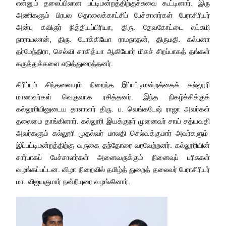
என்னும் தலைப்பிலான பட்டிமன்றத்திற்குச்
சுவை கூட்டினார். இரு
அணிகளும் பிரபல தொலைக்காட்சிப் பேச்சாளர்கள் பேராசிரியர்
அன்பு கவிஞர் நித்தியப்பிரியா, திரு. தேவகோட்டை லட்சுமி
நாராயணன், திரு. டோக்கியோ ராமநாதன், திருமதி. கல்பனா
தர்மேந்திரா, செல்வி சாகித்யா ஆகியோர் மிகச் சிறப்பாகத் தங்கள்
கருத்துக்களை எடுத்துரைத்தனர்.
சிரிப்பும் சிந்தனையும் நிறைந்த இப்பட்டிமன்றத்தைக் கல்லூரி
மாணவர்கள் வெகுவாக ரசித்தனர். இந்த நிகழ்ச்சிக்குக்
கல்லூரியினுடைய தாளாளர் திரு. ப. வெங்கடேஷ் ராஜா அவர்கள்
தலைமை தாங்கினார். கல்லூரி இயக்குநர் முனைவர் சாய் சத்யவதி
அவர்களும் கல்லூரி முதல்வர் மாலதி செல்வக்குமார் அவர்களும்
இப்பட்டிமன்றத்திற்கு வருகை தந்தோரை வரவேற்றனர். கல்லூரியின்
சார்பாகப் பேச்சாளர்கள் அனைவருக்கும் நினைவுப் பரிசுகள்
வழங்கப்பட்டன. விழா நிறைவில் தமிழ்த் துறைத் தலைவர் பேராசிரியர்
மா. விஜயகுமார் நன்றியுரை வழங்கினார்.