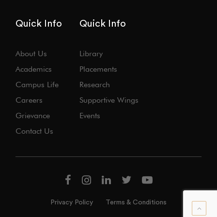
Quick Info
Quick Info
About Us
Library
Academics
Placements
Campus Life
Research
Careers
Supportive Wings
Grievance
Events
Contact Us
Privacy Policy
Terms & Conditions